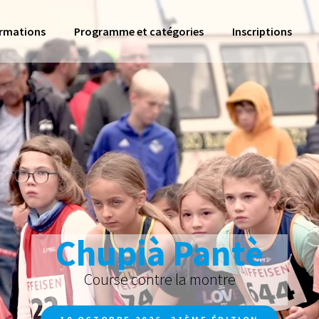
ormations
Programme et catégories
Inscriptions
Chupià Pantè
Course contre la montre